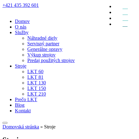
+421 435 392 601
EN
DE
RU
Domov
SK
O nás
Služby
Náhradné diely
Servisný partner
Generálne opravy
Výkup strojov
Predaj použitých strojov
Stroje
LKT 60
LKT 81
LKT 130
LKT 150
LKT 210
Prečo LKT
Blog
Kontakt
Domovská stránka
»
Stroje