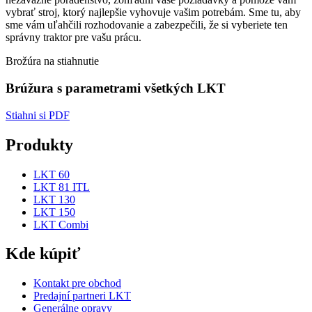
vybrať stroj, ktorý najlepšie vyhovuje vašim potrebám. Sme tu, aby
sme vám uľahčili rozhodovanie a zabezpečili, že si vyberiete ten
správny traktor pre vašu prácu.
Brožúra na stiahnutie
Brúžura s parametrami všetkých LKT
Stiahni si PDF
Produkty
LKT 60
LKT 81 ITL
LKT 130
LKT 150
LKT Combi
Kde kúpiť
Kontakt pre obchod
Predajní partneri LKT
Generálne opravy