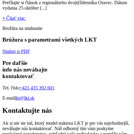
Prečítajte si článok z regionálneho dvojtýždenníka Oravec. Dátum
vydania 25.október [...]
+
Čítať viac
Brožúra na stiahnutie
Brúžura s parametrami všetkých LKT
Stiahni si PDF
Pre daľšie
info nás neváhajte
kontaktovať
Tel. číslo
+421 435 392 601
E-mail
lkt@lkt.sk
Kontaktujte nás
Ak si nie ste istí, ktorý model traktora LKT je pre vás najvhodnejší,
neváhajte nás kontaktovať. Náš odborný tím vám poskytne
nezáväzné poradenstvo, zohľadní vaše požiadavky a pomôže vám