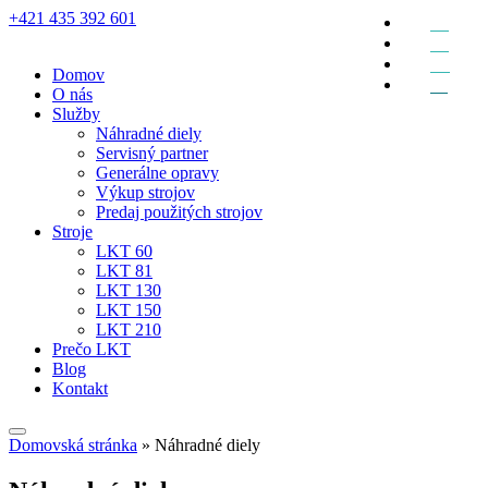
+421 435 392 601
EN
DE
RU
Domov
SK
O nás
Služby
Náhradné diely
Servisný partner
Generálne opravy
Výkup strojov
Predaj použitých strojov
Stroje
LKT 60
LKT 81
LKT 130
LKT 150
LKT 210
Prečo LKT
Blog
Kontakt
Domovská stránka
»
Náhradné diely