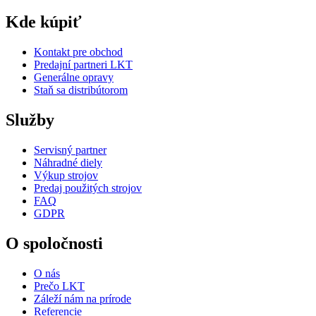
Kde kúpiť
Kontakt pre obchod
Predajní partneri LKT
Generálne opravy
Staň sa distribútorom
Služby
Servisný partner
Náhradné diely
Výkup strojov
Predaj použitých strojov
FAQ
GDPR
O spoločnosti
O nás
Prečo LKT
Záleží nám na prírode
Referencie