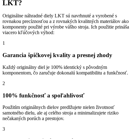
LKT?
Originálne náhradné diely LKT sú navrhnuté a vyrobené s
rovnakou precíznosťou a z rovnakých kvalitných materiálov ako
komponenty použité pri výrobe vášho stroja. Ich použitie prináša
viacero kľúčových výhod:
1
Garancia špičkovej kvality a presnej zhody
Každý originálny diel je 100% identický s pôvodným
komponentom, čo zaručuje dokonalú kompatibilitu a funkčnosť.
2
100% funkčnosť a spoľahlivosť
Použitím originálnych dielov predlžujete nielen životnosť
samotného dielu, ale aj celého stroja a minimalizujete riziko
nečakaných porúch a prestojov.
3