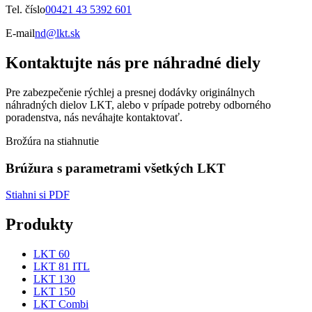
Tel. číslo
00421 43 5392 601
E-mail
nd@lkt.sk
Kontaktujte nás pre náhradné diely
Pre zabezpečenie rýchlej a presnej dodávky originálnych
náhradných dielov LKT, alebo v prípade potreby odborného
poradenstva, nás neváhajte kontaktovať.
Brožúra na stiahnutie
Brúžura s parametrami všetkých LKT
Stiahni si PDF
Produkty
LKT 60
LKT 81 ITL
LKT 130
LKT 150
LKT Combi