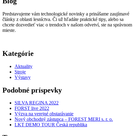
Blog
Predstavujeme vám technologické novinky a prinášame zaujímavé
články z oblasti lesníctva. Či už hľadáte praktické tipy, alebo sa
chcete dozvedieť viac o trendoch v našom odvetví, ste na správnom
mieste.
Kategórie
Aktuality
Stroje
Výstavy
Podobné príspevky
SILVA REGINA 2022
FORST live 2022
Výzva na verejné obstarávanie
Nový obchodný zástupca – FOREST MERI s. r. o.
LKT DEMO TOUR Česká republika