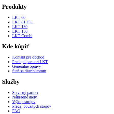
Produkty
LKT 60
LKT 81 ITL
LKT 130
LKT 150
LKT Combi
Kde kúpiť
Kontakt pre obchod
Predajní partneri LKT
Generálne opravy
Staň sa distribútorom
Služby
Servisný partner
Náhradné diely
Výkup strojov
Predaj použitých strojov
FAQ