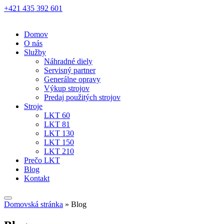
+421 435 392 601
EN
DE
RU
SK
Domov
O nás
Služby
Náhradné diely
Servisný partner
Generálne opravy
Výkup strojov
Predaj použitých strojov
Stroje
LKT 60
LKT 81
LKT 130
LKT 150
LKT 210
Prečo LKT
Blog
Kontakt
Domovská stránka
»
Blog