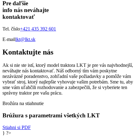
Pre daľšie
info nás neváhajte
kontaktovať
Tel. číslo
+421 435 392 601
E-mail
lkt@lkt.sk
Kontaktujte nás
Ak si nie ste istí, ktorý model traktora LKT je pre vás najvhodnejší,
neváhajte nás kontaktovať. Náš odborný tím vám poskytne
nezáväzné poradenstvo, zohľadní vaše požiadavky a pomôže vám
vybrať stroj, ktorý najlepšie vyhovuje vašim potrebám. Sme tu, aby
sme vám uľahčili rozhodovanie a zabezpečili, že si vyberiete ten
správny traktor pre vašu prácu.
Brožúra na stiahnutie
Brúžura s parametrami všetkých LKT
Stiahni si PDF
} ?>