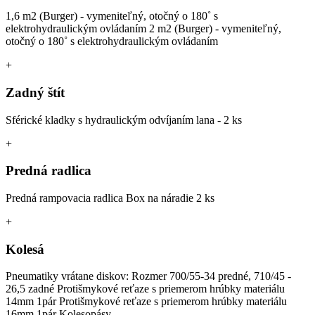
1,6 m2 (Burger) - vymeniteľný, otočný o 180˚ s
elektrohydraulickým ovládaním 2 m2 (Burger) - vymeniteľný,
otočný o 180˚ s elektrohydraulickým ovládaním
+
Zadný štít
Sférické kladky s hydraulickým odvíjaním lana - 2 ks
+
Predná radlica
Predná rampovacia radlica Box na náradie 2 ks
+
Kolesá
Pneumatiky vrátane diskov: Rozmer 700/55-34 predné, 710/45 -
26,5 zadné Protišmykové reťaze s priemerom hrúbky materiálu
14mm 1pár Protišmykové reťaze s priemerom hrúbky materiálu
16mm 1pár Kolesopásy