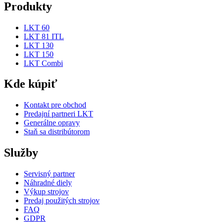
Produkty
LKT 60
LKT 81 ITL
LKT 130
LKT 150
LKT Combi
Kde kúpiť
Kontakt pre obchod
Predajní partneri LKT
Generálne opravy
Staň sa distribútorom
Služby
Servisný partner
Náhradné diely
Výkup strojov
Predaj použitých strojov
FAQ
GDPR