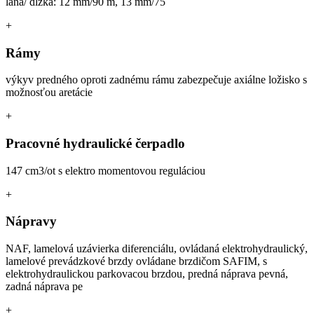
lana/ dĺžka: 12 mm/90 m, 13 mm/75
+
Rámy
výkyv predného oproti zadnému rámu zabezpečuje axiálne ložisko s
možnosťou aretácie
+
Pracovné hydraulické čerpadlo
147 cm3/ot s elektro momentovou reguláciou
+
Nápravy
NAF, lamelová uzávierka diferenciálu, ovládaná elektrohydraulický,
lamelové prevádzkové brzdy ovládane brzdičom SAFIM, s
elektrohydraulickou parkovacou brzdou, predná náprava pevná,
zadná náprava pe
+