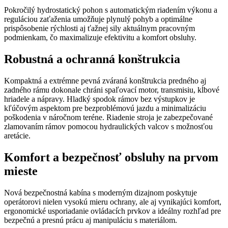
Pokročilý hydrostatický pohon s automatickým riadením výkonu a
reguláciou zaťaženia umožňuje plynulý pohyb a optimálne
prispôsobenie rýchlosti aj ťažnej sily aktuálnym pracovným
podmienkam, čo maximalizuje efektivitu a komfort obsluhy.
Robustná a ochranná konštrukcia
Kompaktná a extrémne pevná zváraná konštrukcia predného aj
zadného rámu dokonale chráni spaľovací motor, transmisiu, kĺbové
hriadele a nápravy. Hladký spodok rámov bez výstupkov je
kľúčovým aspektom pre bezproblémovú jazdu a minimalizáciu
poškodenia v náročnom teréne. Riadenie stroja je zabezpečované
zlamovaním rámov pomocou hydraulických valcov s možnosťou
aretácie.
Komfort a bezpečnosť obsluhy na prvom
mieste
Nová bezpečnostná kabína s moderným dizajnom poskytuje
operátorovi nielen vysokú mieru ochrany, ale aj vynikajúci komfort,
ergonomické usporiadanie ovládacích prvkov a ideálny rozhľad pre
bezpečnú a presnú prácu aj manipuláciu s materiálom.