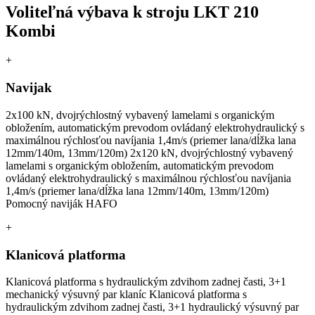
Voliteľná výbava k stroju
LKT 210
Kombi
+
Navijak
2х100 kN, dvojrýchlostný vybavený lamelami s organickým
obložením, automatickým prevodom ovládaný elektrohydraulický s
maximálnou rýchlosťou navíjania 1,4m/s (priemer lana/dĺžka lana
12mm/140m, 13mm/120m) 2х120 kN, dvojrýchlostný vybavený
lamelami s organickým obložením, automatickým prevodom
ovládaný elektrohydraulický s maximálnou rýchlosťou navíjania
1,4m/s (priemer lana/dĺžka lana 12mm/140m, 13mm/120m)
Pomocný naviják HAFO
+
Klanicová platforma
Klanicová platforma s hydraulickým zdvihom zadnej časti, 3+1
mechanický výsuvný par klaníc Klanicová platforma s
hydraulickým zdvihom zadnej časti, 3+1 hydraulický výsuvný par