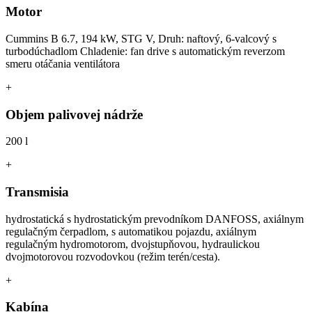
Motor
Cummins B 6.7, 194 kW, STG V, Druh: naftový, 6-valcový s
turbodúchadlom Chladenie: fan drive s automatickým reverzom
smeru otáčania ventilátora
+
Objem palivovej nádrže
200 l
+
Transmisia
hydrostatická s hydrostatickým prevodníkom DANFOSS, axiálnym
regulačným čerpadlom, s automatikou pojazdu, axiálnym
regulačným hydromotorom, dvojstupňovou, hydraulickou
dvojmotorovou rozvodovkou (režim terén/cesta).
+
Kabína