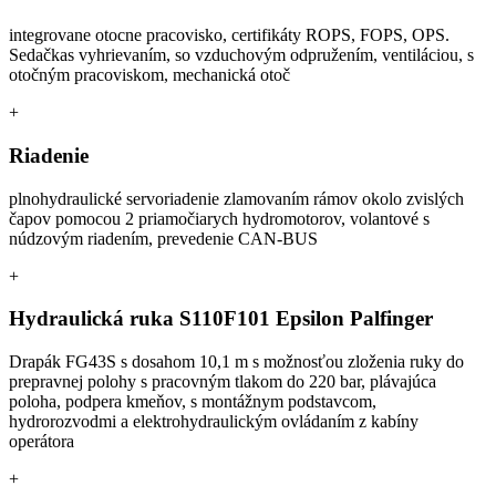
integrovane otocne pracovisko, certifikáty ROPS, FOPS, OPS.
Sedačkas vyhrievaním, so vzduchovým odpružením, ventiláciou, s
otočným pracoviskom, mechanická otoč
+
Riadenie
plnohydraulické servoriadenie zlamovaním rámov okolo zvislých
čapov pomocou 2 priamočiarych hydromotorov, volantové s
núdzovým riadením, prevedenie CAN-BUS
+
Hydraulická ruka S110F101 Epsilon Palfinger
Drapák FG43S s dosahom 10,1 m s možnosťou zloženia ruky do
prepravnej polohy s pracovným tlakom do 220 bar, plávajúca
poloha, podpera kmeňov, s montážnym podstavcom,
hydrorozvodmi a elektrohydraulickým ovládaním z kabíny
operátora
+