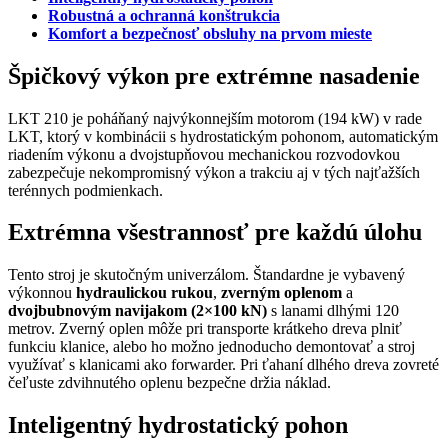
Robustná a ochranná konštrukcia
Komfort a bezpečnosť obsluhy na prvom mieste
Špičkový výkon pre extrémne nasadenie
LKT 210 je poháňaný najvýkonnejším motorom (194 kW) v rade
LKT, ktorý v kombinácii s hydrostatickým pohonom, automatickým
riadením výkonu a dvojstupňovou mechanickou rozvodovkou
zabezpečuje nekompromisný výkon a trakciu aj v tých najťažších
terénnych podmienkach.
Extrémna všestrannosť pre každú úlohu
Tento stroj je skutočným univerzálom. Štandardne je vybavený
výkonnou
hydraulickou rukou
,
zverným oplenom
a
dvojbubnovým navijakom (2×100 kN)
s lanami dlhými 120
metrov. Zverný oplen môže pri transporte krátkeho dreva plniť
funkciu klanice, alebo ho možno jednoducho demontovať a stroj
využívať s klanicami ako forwarder. Pri ťahaní dlhého dreva zovreté
čeľuste zdvihnutého oplenu bezpečne držia náklad.
Inteligentný hydrostatický pohon