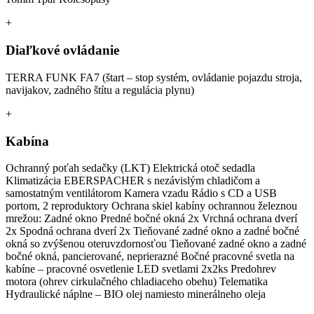
+
Diaľkové ovládanie
TERRA FUNK FA7 (štart – stop systém, ovládanie pojazdu stroja,
navijakov, zadného štítu a regulácia plynu)
+
Kabína
Ochranný poťah sedačky (LKT) Elektrická otoč sedadla
Klimatizácia EBERSPACHER s nezávislým chladičom a
samostatným ventilátorom Kamera vzadu Rádio s CD a USB
portom, 2 reproduktory Ochrana skiel kabíny ochrannou železnou
mrežou: Zadné okno Predné bočné okná 2x Vrchná ochrana dverí
2x Spodná ochrana dverí 2x Tieňované zadné okno a zadné bočné
okná so zvýšenou oteruvzdornosťou Tieňované zadné okno a zadné
bočné okná, pancierované, neprierazné Bočné pracovné svetla na
kabíne – pracovné osvetlenie LED svetlami 2x2ks Predohrev
motora (ohrev cirkulačného chladiaceho obehu) Telematika
Hydraulické náplne – BIO olej namiesto minerálneho oleja