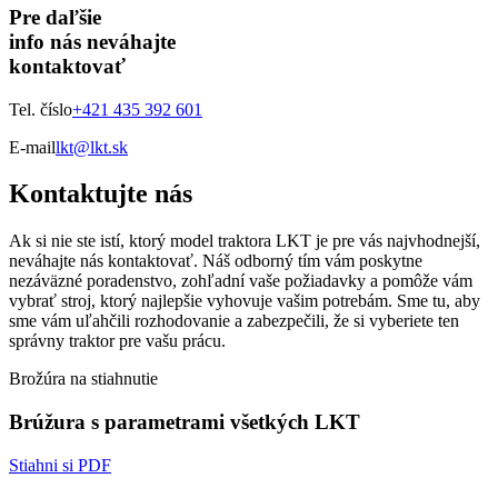
Pre daľšie
info nás neváhajte
kontaktovať
Tel. číslo
+421 435 392 601
E-mail
lkt@lkt.sk
Kontaktujte nás
Ak si nie ste istí, ktorý model traktora LKT je pre vás najvhodnejší,
neváhajte nás kontaktovať. Náš odborný tím vám poskytne
nezáväzné poradenstvo, zohľadní vaše požiadavky a pomôže vám
vybrať stroj, ktorý najlepšie vyhovuje vašim potrebám. Sme tu, aby
sme vám uľahčili rozhodovanie a zabezpečili, že si vyberiete ten
správny traktor pre vašu prácu.
Brožúra na stiahnutie
Brúžura s parametrami všetkých LKT
Stiahni si PDF