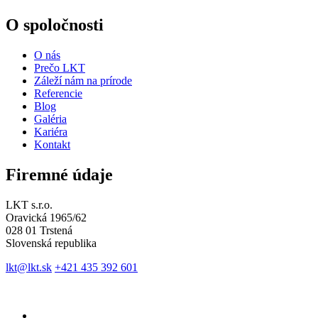
O spoločnosti
O nás
Prečo LKT
Záleží nám na prírode
Referencie
Blog
Galéria
Kariéra
Kontakt
Firemné údaje
LKT s.r.o.
Oravická 1965/62
028 01 Trstená
Slovenská republika
lkt@lkt.sk
+421 435 392 601