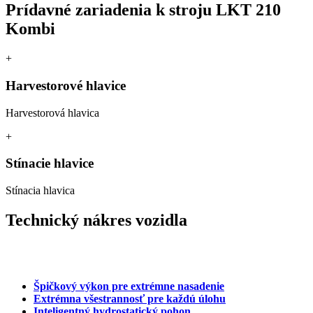
Prídavné zariadenia k stroju
LKT 210
Kombi
+
Harvestorové hlavice
Harvestorová hlavica
+
Stínacie hlavice
Stínacia hlavica
Technický nákres vozidla
Špičkový výkon pre extrémne nasadenie
Extrémna všestrannosť pre každú úlohu
Inteligentný hydrostatický pohon