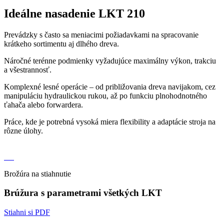
Ideálne nasadenie LKT 210
Prevádzky s často sa meniacimi požiadavkami na spracovanie
krátkeho sortimentu aj dlhého dreva.
Náročné terénne podmienky vyžadujúce maximálny výkon, trakciu
a všestrannosť.
Komplexné lesné operácie – od približovania dreva navijakom, cez
manipuláciu hydraulickou rukou, až po funkciu plnohodnotného
ťahača alebo forwardera.
Práce, kde je potrebná vysoká miera flexibility a adaptácie stroja na
rôzne úlohy.
Brožúra na stiahnutie
Brúžura s parametrami všetkých LKT
Stiahni si PDF