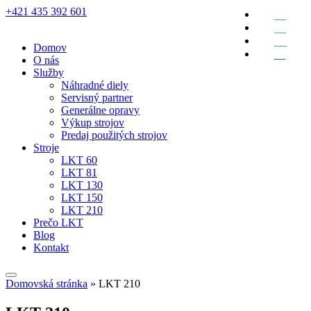
+421 435 392 601
EN
DE
RU
Domov
SK
O nás
Služby
Náhradné diely
Servisný partner
Generálne opravy
Výkup strojov
Predaj použitých strojov
Stroje
LKT 60
LKT 81
LKT 130
LKT 150
LKT 210
Prečo LKT
Blog
Kontakt
Domovská stránka
»
LKT 210