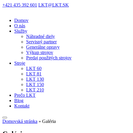
+421 435 392 601
LKT@LKT.SK
Domov
O nás
Služby
Náhradné diely
Servisný partner
Generálne opravy
Výkup strojov
Predaj použitých strojov
Stroje
LKT 60
LKT 81
LKT 130
LKT 150
LKT 210
Prečo LKT
Blog
Kontakt
Domovská stránka
»
Galéria