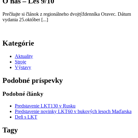
O nás – Les 9/10
Prečítajte si článok z regionálneho dvojtýždenníka Oravec. Dátum
vydania 25.október [...]
Kategórie
Aktuality
Stroje
Výstavy
Podobné príspevky
Podobné články
Predstavenie LKT130 v Rusku
Predstavenie novinky LKT60 v bukových lesoch Maďarska
Deň s LKT
Tagy