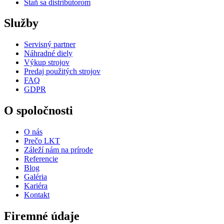
Staň sa distribútorom
Služby
Servisný partner
Náhradné diely
Výkup strojov
Predaj použitých strojov
FAQ
GDPR
O spoločnosti
O nás
Prečo LKT
Záleží nám na prírode
Referencie
Blog
Galéria
Kariéra
Kontakt
Firemné údaje