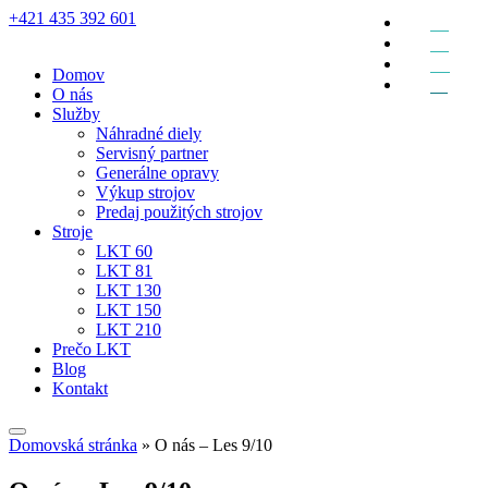
+421 435 392 601
EN
DE
RU
Domov
SK
O nás
Služby
Náhradné diely
Servisný partner
Generálne opravy
Výkup strojov
Predaj použitých strojov
Stroje
LKT 60
LKT 81
LKT 130
LKT 150
LKT 210
Prečo LKT
Blog
Kontakt
Domovská stránka
»
O nás – Les 9/10