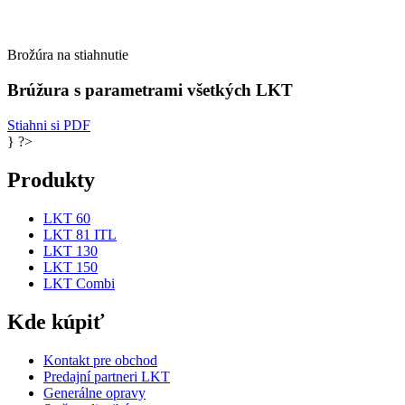
Brožúra na stiahnutie
Brúžura s parametrami všetkých LKT
Stiahni si PDF
} ?>
Produkty
LKT 60
LKT 81 ITL
LKT 130
LKT 150
LKT Combi
Kde kúpiť
Kontakt pre obchod
Predajní partneri LKT
Generálne opravy