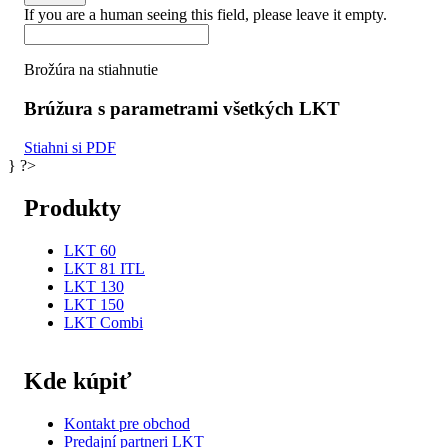
If you are a human seeing this field, please leave it empty.
Brožúra na stiahnutie
Brúžura s parametrami všetkých LKT
Stiahni si PDF
} ?>
Produkty
LKT 60
LKT 81 ITL
LKT 130
LKT 150
LKT Combi
Kde kúpiť
Kontakt pre obchod
Predajní partneri LKT