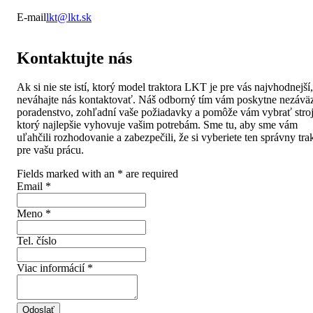
E-mail
lkt@lkt.sk
Kontaktujte nás
Ak si nie ste istí, ktorý model traktora LKT je pre vás najvhodnejší,
neváhajte nás kontaktovať. Náš odborný tím vám poskytne nezávä
poradenstvo, zohľadní vaše požiadavky a pomôže vám vybrať stroj
ktorý najlepšie vyhovuje vašim potrebám. Sme tu, aby sme vám
uľahčili rozhodovanie a zabezpečili, že si vyberiete ten správny tra
pre vašu prácu.
Fields marked with an
*
are required
Email
*
Meno
*
Tel. číslo
Viac informácií
*