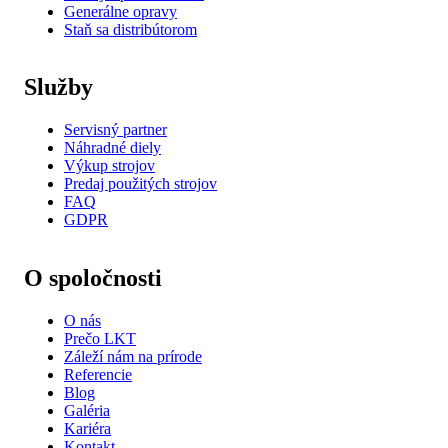
Generálne opravy
Staň sa distribútorom
Služby
Servisný partner
Náhradné diely
Výkup strojov
Predaj použitých strojov
FAQ
GDPR
O spoločnosti
O nás
Prečo LKT
Záleží nám na prírode
Referencie
Blog
Galéria
Kariéra
Kontakt