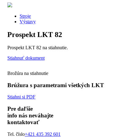
Stroje
Výstavy
Prospekt LKT 82
Prospekt LKT 82 na stiahnutie.
Stiahnuť dokument
Brožúra na stiahnutie
Brúžura s parametrami všetkých LKT
Stiahni si PDF
Pre daľšie
info nás neváhajte
kontaktovať
Tel. číslo
+421 435 392 601