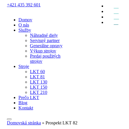
+421 435 392 601
EN
DE
RU
Domov
SK
O nás
Služby
Náhradné diely
Servisný partner
Generálne opravy
Výkup strojov
Predaj použitých
strojov
Stroje
LKT 60
LKT 81
LKT 130
LKT 150
LKT 210
Prečo LKT
Blog
Kontakt
Domovská stránka
»
Prospekt LKT 82