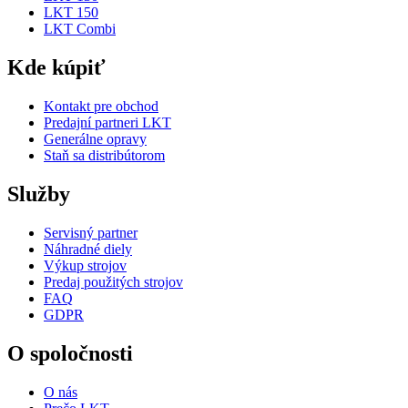
LKT 150
LKT Combi
Kde kúpiť
Kontakt pre obchod
Predajní partneri LKT
Generálne opravy
Staň sa distribútorom
Služby
Servisný partner
Náhradné diely
Výkup strojov
Predaj použitých strojov
FAQ
GDPR
O spoločnosti
O nás