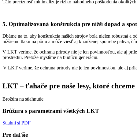
Táto precíznosť minimalizuje riziko náhodného poškodenia okolitých
+
5. Optimalizovaná konštrukcia pre nižší dopad a spo
Dbáme na to, aby konštrukcia našich strojov bola nielen robustná a 
nižšiemu tlaku na pôdu a môže viesť aj k zníženej spotrebe paliva, č
V LKT veríme, že ochrana prírody nie je len povinnosťou, ale aj prí
prostrediu. Pretože myslíme na budúcu generáciu.
V LKT veríme, že ochrana prírody nie je len povinnosťou, ale aj prí
LKT – ťahače pre naše lesy, ktoré chceme
Brožúra na stiahnutie
Brúžura s parametrami všetkých LKT
Stiahni si PDF
Pre daľšie