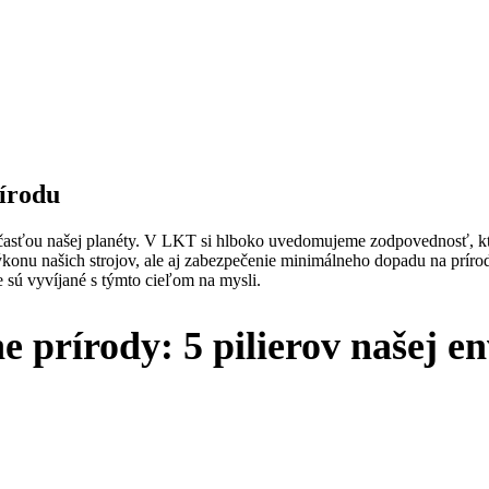
írodu
asťou našej planéty. V LKT si hlboko uvedomujeme zodpovednosť, ktorá
u našich strojov, ale aj zabezpečenie minimálneho dopadu na prírodu
e sú vyvíjané s týmto cieľom na mysli.
e prírody:
5 pilierov našej e