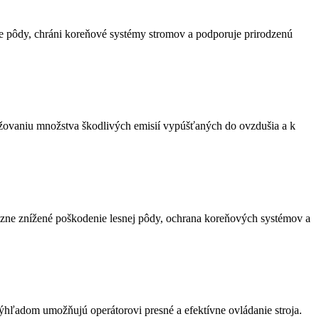
e pôdy, chráni koreňové systémy stromov a podporuje prirodzenú
žovaniu množstva škodlivých emisií vypúšťaných do ovzdušia a k
razne znížené poškodenie lesnej pôdy, ochrana koreňových systémov a
hľadom umožňujú operátorovi presné a efektívne ovládanie stroja.