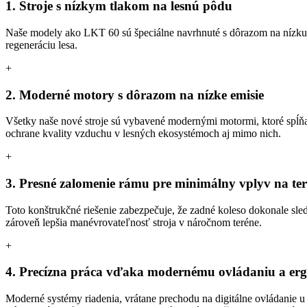
1. Stroje s nízkym tlakom na lesnú pôdu
Naše modely ako LKT 60 sú špeciálne navrhnuté s dôrazom na nízku h
regeneráciu lesa.
+
2. Moderné motory s dôrazom na nízke emisie
Všetky naše nové stroje sú vybavené modernými motormi, ktoré spĺň
ochrane kvality vzduchu v lesných ekosystémoch aj mimo nich.
+
3. Presné zalomenie rámu pre minimálny vplyv na te
Toto konštrukčné riešenie zabezpečuje, že zadné koleso dokonale sle
zároveň lepšia manévrovateľnosť stroja v náročnom teréne.
+
4. Precízna práca vďaka modernému ovládaniu a er
Moderné systémy riadenia, vrátane prechodu na digitálne ovládanie 