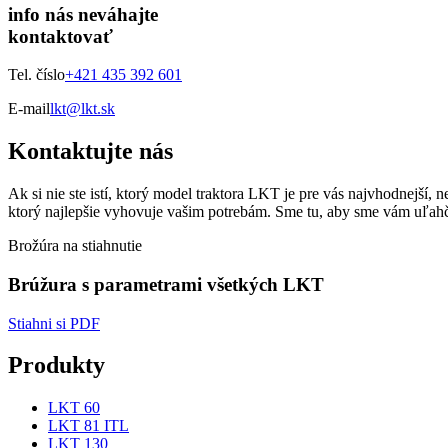
info nás neváhajte
kontaktovať
Tel. číslo
+421 435 392 601
E-mail
lkt@lkt.sk
Kontaktujte nás
Ak si nie ste istí, ktorý model traktora LKT je pre vás najvhodnejš
ktorý najlepšie vyhovuje vašim potrebám. Sme tu, aby sme vám uľahčili
Brožúra na stiahnutie
Brúžura s parametrami všetkých LKT
Stiahni si PDF
Produkty
LKT 60
LKT 81 ITL
LKT 130