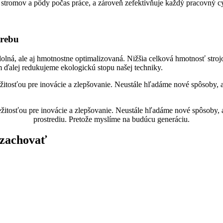
 stromov a pôdy počas práce, a zároveň zefektívňuje každý pracovný c
trebu
odolná, ale aj hmotnostne optimalizovaná. Nižšia celková hmotnosť str
ím ďalej redukujeme ekologickú stopu našej techniky.
ležitosťou pre inovácie a zlepšovanie. Neustále hľadáme nové spôsoby,
ležitosťou pre inovácie a zlepšovanie. Neustále hľadáme nové spôsoby,
prostrediu. Pretože myslíme na budúcu generáciu.
 zachovať