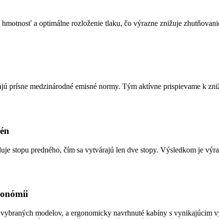
motnosť a optimálne rozloženie tlaku, čo výrazne znižuje zhutňovani
ajú prísne medzinárodné emisné normy. Tým aktívne prispievame k zni
rén
duje stopu predného, čím sa vytvárajú len dve stopy. Výsledkom je vý
gonómii
u vybraných modelov, a ergonomicky navrhnuté kabíny s vynikajúcim vý