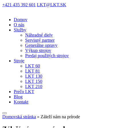
+421 435 392 601
LKT@LKT.SK
Domov
O nás
Služby
Náhradné diely
Servisný partner
Generálne opravy
Výkup strojov
Predaj použitých strojov
Stroje
LKT 60
LKT 81
LKT 130
LKT 150
LKT 210
Prečo LKT
Blog
Kontakt
Domovská stránka
»
Záleží nám na prírode