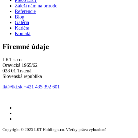
Prečo LKT
Záleží nám na prírode
Referencie
Blog
Galéria
Kariéra
Kontakt
Firemné údaje
LKT s.r.o.
Oravická 1965/62
028 01 Trstená
Slovenská republika
lkt@lkt.sk
+421 435 392 601
Copyright © 2025 LKT Holding s.r.o. Všetky práva vyhradené