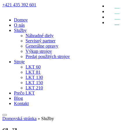
+421 435 392 601
EN
DE
RU
Domov
SK
O nás
Služby
Náhradné diely
Servisný partner
Generálne opravy
Výkup strojov
Predaj použitých strojov
Stroje
LKT 60
LKT 81
LKT 130
LKT 150
LKT 210
Prečo LKT
Blog
Kontakt
Domovská stránka
»
Služby