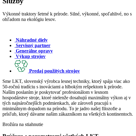
Služby
Výkonné traktory šetrné k prírode. Silné, výkonné, spoľahlivé, no s
ohľadom na ekológiu lesov.
Náhradné diely
Servisný partner
Generálne opravy
Výkup strojov
Predaj použitých strojov
Sme LKT, slovenský výrobca lesnej techniky, ktorý spája viac ako
50-ročnú tradíciu s inováciami a hlbokým rešpektom k prírode.
Naším poslaním je poskytovať profesionálom v lesnom
hospodárstve stroje, ktoré nielenže dosahujú maximálny výkon aj v
tých najnáročnejších podmienkach, ale zároveň pracujú s
minimálnym dopadom na prírodu. To je jadro našej filozofie a
prísľub, ktorý dávame našim zákazníkom na všetkých kontinentoch.
Brožúra na stiahnutie