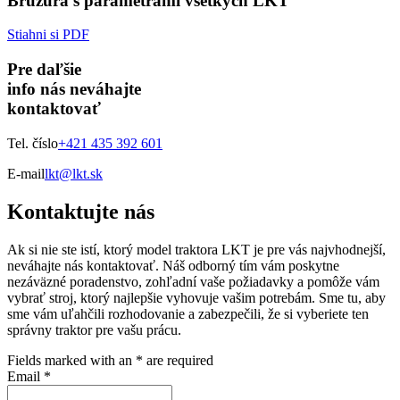
Brúžura s parametrami všetkých LKT
Stiahni si PDF
Pre daľšie
info nás neváhajte
kontaktovať
Tel. číslo
+421 435 392 601
E-mail
lkt@lkt.sk
Kontaktujte nás
Ak si nie ste istí, ktorý model traktora LKT je pre vás najvhodnejší,
neváhajte nás kontaktovať. Náš odborný tím vám poskytne
nezáväzné poradenstvo, zohľadní vaše požiadavky a pomôže vám
vybrať stroj, ktorý najlepšie vyhovuje vašim potrebám. Sme tu, aby
sme vám uľahčili rozhodovanie a zabezpečili, že si vyberiete ten
správny traktor pre vašu prácu.
Fields marked with an
*
are required
Email
*