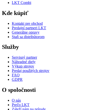
LKT Combi
Kde kúpiť
Kontakt pre obchod
Predajní partneri LKT
Generálne opravy
Staň sa distribútorom
Služby
Servisný partner
Náhradné diely
Výkup strojov
Predaj použitých strojov
FAQ
GDPR
O spoločnosti
O nás
Prečo LKT
Záleží nám na prírode