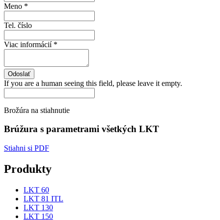
Meno
*
Tel. číslo
Viac informácií
*
If you are a human seeing this field, please leave it empty.
Brožúra na stiahnutie
Brúžura s parametrami všetkých LKT
Stiahni si PDF
Produkty
LKT 60
LKT 81 ITL
LKT 130
LKT 150