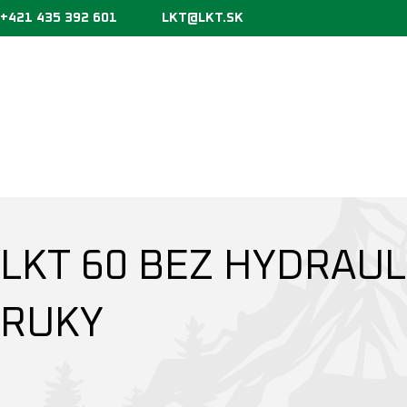
+421 435 392 601
LKT@LKT.SK
DOMOVSKÁ STRÁNKA
»
LKT 60 S HYDRAULICKOU RUKOU
»
LKT 60 B
LKT 60 BEZ HYDRAUL
RUKY