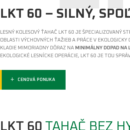
LKT 60 – SILNÝ, SP
LESNÝ KOLESOVÝ ŤAHAČ LKT 60 JE ŠPECIALIZOVANÝ 
OBLASTI VÝCHOVNÝCH ŤAŽIEB A PRÁCE V EKOLOGICKY 
KLADIE MIMORIADNY DÔRAZ NA
MINIMÁLNY DOPAD NA 
EKOLOGICKÉ LESNÍCKE OPERÁCIE, LKT 60 JE TOU SPR
+
CENOVÁ PONUKA
LKT 60
TAHAČ BEZ H