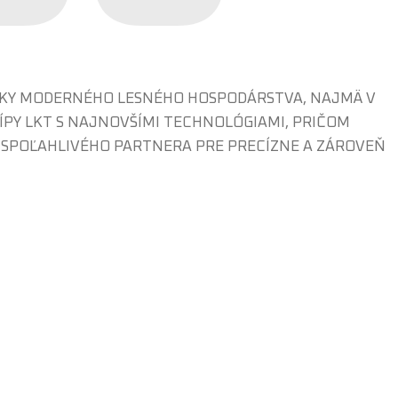
AVKY MODERNÉHO LESNÉHO HOSPODÁRSTVA, NAJMÄ V
ÍPY LKT S NAJNOVŠÍMI TECHNOLÓGIAMI, PRIČOM
E SPOĽAHLIVÉHO PARTNERA PRE PRECÍZNE A ZÁROVEŇ