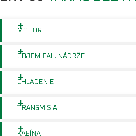
+
MOTOR
+
OBJEM PAL. NÁDRŽE
+
CHLADENIE
+
TRANSMISIA
+
KABÍNA