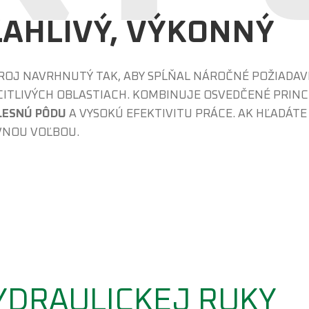
OĽAHLIVÝ, VÝKONNÝ
STROJ NAVRHNUTÝ TAK, ABY SPĹŇAL NÁROČNÉ POŽIAD
CITLIVÝCH OBLASTIACH. KOMBINUJE OSVEDČENÉ PRINC
LESNÚ PÔDU
A VYSOKÚ EFEKTIVITU PRÁCE. AK HĽADÁT
ÁVNOU VOĽBOU.
YDRAULICKEJ RUKY