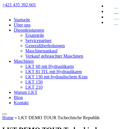
+421 435 392 601
EN
DE
RU
Startseite
SK
Über uns
Dienstleistungen
Ersatzteile
Servicepartner
Generalüberholungen
Maschinenankauf
Verkauf gebrauchter Maschinen
Maschinen
LKT 60 mit Hydraulikarm
LKT 81 ITL mit Hydraulikarm
LKT 130 mit hydraulischem Kran
LKT 150
LKT 210
Warum LKT
Blog
Kontakt
Home
»
LKT DEMO TOUR Tschechische Republik