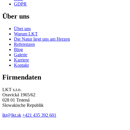
GDPR
Über uns
Über uns
Warum LKT
Die Natur liegt uns am Herzen
Referenzen
Blog
Galerie
Karriere
Kontakt
Firmendaten
LKT s.r.o.
Oravická 1965/62
028 01 Trstená
Slowakische Republik
lkt@lkt.sk
+421 435 392 601