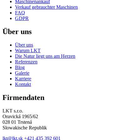
Maschinenankauf
Verkauf gebrauchter Maschinen
FAQ
GDPR
Über uns
Über uns
Warum LKT
Die Natur liegt uns am Herzen
Referenzen
Blog
Galerie
Karriere
Kontakt
Firmendaten
LKT s.r.o.
Oravická 1965/62
028 01 Trstená
Slowakische Republik
lkt@lkt.sk
+421 435 392 601