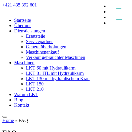
+421 435 392 601
EN
DE
RU
Startseite
SK
Über uns
Dienstleistungen
Ersatzteile
Servicepartner
Generalüberholungen
Maschinenankauf
Verkauf gebrauchter Maschinen
Maschinen
LKT 60 mit Hydraulikarm
LKT 81 ITL mit Hydraulikarm
LKT 130 mit hydraulischem Kran
LKT 150
LKT 210
Warum LKT
Blog
Kontakt
Home
»
FAQ