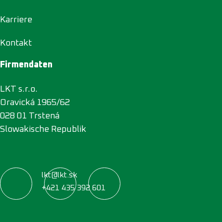
Karriere
Kontakt
Firmendaten
LKT s.r.o.
Oravická 1965/62
028 01 Trstená
Slowakische Republik
lkt@lkt.sk
+421 435 392 601