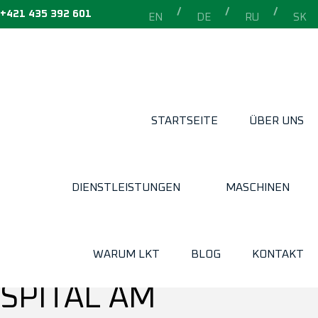
+421 435 392 601
EN
DE
RU
SK
STARTSEITE
ÜBER UNS
HOME
»
AUSTROFOMA 2023-SPITAL AM SEMMERING
DIENSTLEISTUNGEN
MASCHINEN
AUSTROFOMA
2023-
WARUM LKT
BLOG
KONTAKT
SPITAL AM