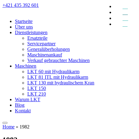
+421 435 392 601
EN
DE
RU
Startseite
SK
Über uns
Dienstleistungen
Ersatzteile
Servicepartner
Generalüberholungen
Maschinenankauf
Verkauf gebrauchter Maschinen
Maschinen
LKT 60 mit Hydraulikarm
LKT 81 ITL mit Hydraulikarm
LKT 130 mit hydraulischem Kran
LKT 150
LKT 210
Warum LKT
Blog
Kontakt
Home
»
1982