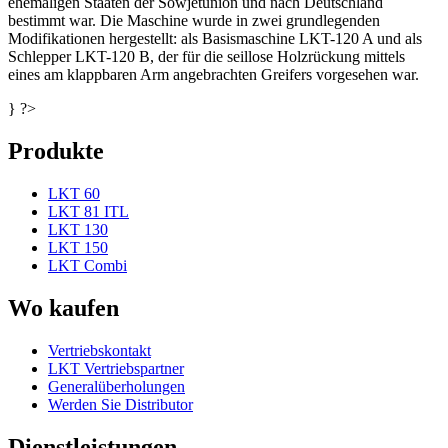
ehemaligen Staaten der Sowjetunion und nach Deutschland
bestimmt war. Die Maschine wurde in zwei grundlegenden
Modifikationen hergestellt: als Basismaschine LKT-120 A und als
Schlepper LKT-120 B, der für die seillose Holzrückung mittels
eines am klappbaren Arm angebrachten Greifers vorgesehen war.
} ?>
Produkte
LKT 60
LKT 81 ITL
LKT 130
LKT 150
LKT Combi
Wo kaufen
Vertriebskontakt
LKT Vertriebspartner
Generalüberholungen
Werden Sie Distributor
Dienstleistungen