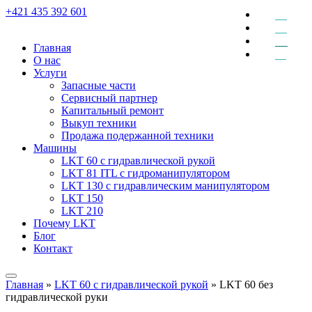
+421 435 392 601
EN
DE
RU
Главная
SK
О нас
Услуги
Запасные части
Сервисный партнер
Капитальный ремонт
Выкуп техники
Продажа подержанной техники
Машины
LKT 60 с гидравлической рукой
LKT 81 ITL с гидроманипулятором
LKT 130 с гидравлическим манипулятором
LKT 150
LKT 210
Почему LKT
Блог
Контакт
Главная
»
LKT 60 с гидравлической рукой
»
LKT 60 без
гидравлической руки