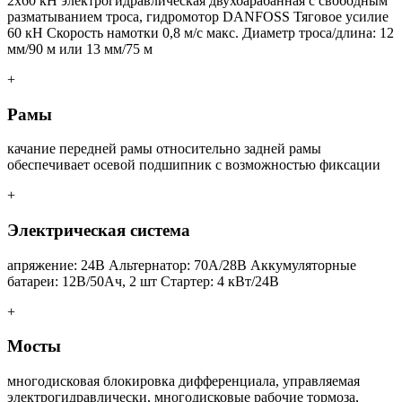
2x60 кН электрогидравлическая двухбарабанная с свободным
разматыванием троса, гидромотор DANFOSS Тяговое усилие
60 кН Скорость намотки 0,8 м/с макс. Диаметр троса/длина: 12
мм/90 м или 13 мм/75 м
+
Рамы
качание передней рамы относительно задней рамы
обеспечивает осевой подшипник с возможностью фиксации
+
Электрическая система
апряжение: 24В Альтернатор: 70A/28В Аккумуляторные
батареи: 12В/50Ач, 2 шт Стартер: 4 кВт/24В
+
Мосты
многодисковая блокировка дифференциала, управляемая
электрогидравлически, многодисковые рабочие тормоза,