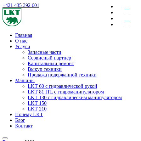
+421 435 392 601
EN
DE
RU
SK
Главная
О нас
Услуги
Запасные части
Сервисный партнер
Капитальный ремонт
Выкуп техники
Продажа подержанной техники
Машины
LKT 60 с гидравлической рукой
LKT 81 ITL с гидроманипулятором
LKT 130 с гидравлическим манипулятором
LKT 150
LKT 210
Почему LKT
Блог
Контакт