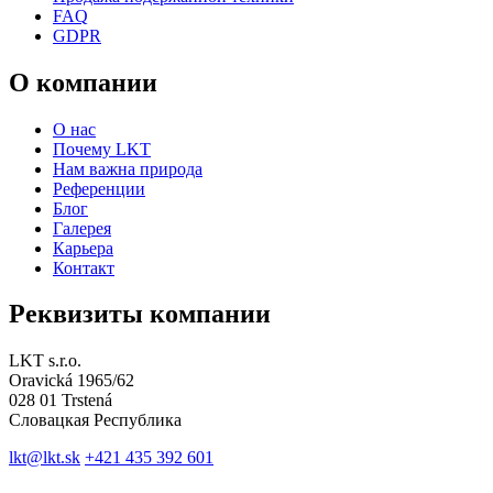
FAQ
GDPR
О компании
О нас
Почему LKT
Нам важна природа
Референции
Блог
Галерея
Карьера
Контакт
Реквизиты компании
LKT s.r.o.
Oravická 1965/62
028 01 Trstená
Словацкая Республика
lkt@lkt.sk
+421 435 392 601