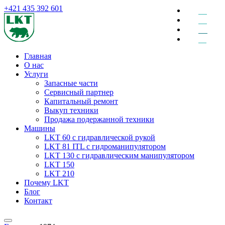
+421 435 392 601
EN
DE
RU
SK
Главная
О нас
Услуги
Запасные части
Сервисный партнер
Капитальный ремонт
Выкуп техники
Продажа подержанной техники
Машины
LKT 60 с гидравлической рукой
LKT 81 ITL с гидроманипулятором
LKT 130 с гидравлическим манипулятором
LKT 150
LKT 210
Почему LKT
Блог
Контакт